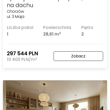
na dachu
Chorzów
ul. 3 Maja
Liczba pokoi
Powierzchnia
Piętro
2
1
28,61 m
2
297 544 PLN
Zobacz
2
10 400 PLN/m