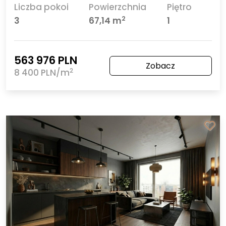
Liczba pokoi
Powierzchnia
Piętro
2
3
67,14 m
1
563 976 PLN
Zobacz
2
8 400 PLN/m