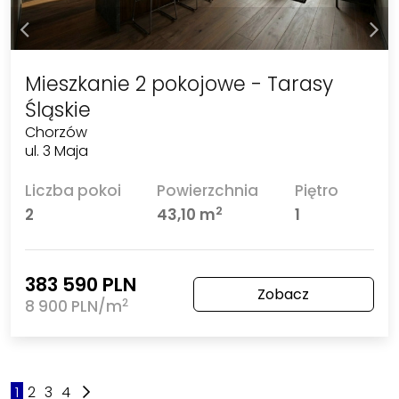
Mieszkanie 2 pokojowe - Tarasy
Śląskie
Chorzów
ul. 3 Maja
Liczba pokoi
Powierzchnia
Piętro
2
2
43,10 m
1
383 590 PLN
Zobacz
2
8 900 PLN/m
1
2
3
4