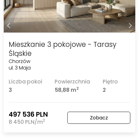
Mieszkanie 3 pokojowe - Tarasy
Śląskie
Chorzów
ul. 3 Maja
Liczba pokoi
Powierzchnia
Piętro
2
3
58,88 m
2
497 536 PLN
Zobacz
2
8 450 PLN/m