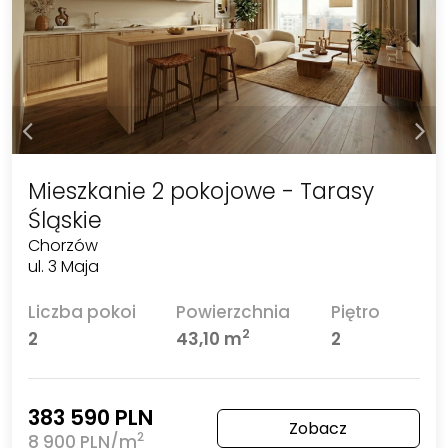
Mieszkanie 2 pokojowe - Tarasy
Śląskie
Chorzów
ul. 3 Maja
Liczba pokoi
Powierzchnia
Piętro
2
2
43,10 m
2
383 590 PLN
Zobacz
2
8 900 PLN/m