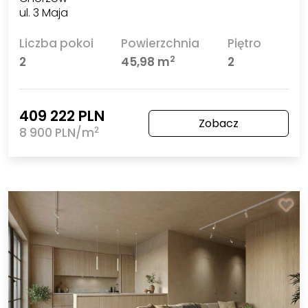
ul. 3 Maja
Liczba pokoi
Powierzchnia
Piętro
2
2
45,98 m
2
409 222 PLN
Zobacz
2
8 900 PLN/m